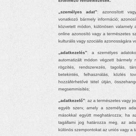
Értelmező rendelkezések:
„személyes adat”
: azonosított vag
vonatkozó bármely információ; azonosí
közvetett módon, különösen valamely a
online azonosító vagy a természetes szem
kulturális vagy szociális azonosságára 
„adatkezelés”
: a személyes adatoko
automatizált módon végzett bármely 
rögzítés, rendszerezés, tagolás, tár
betekintés, felhasználás, közlés t
hozzáférhetővé tétel útján, összehango
megsemmisítés;
„adatkezelő”
: az a természetes vagy j
egyéb szerv, amely a személyes adat
másokkal együtt meghatározza; ha az
tagállami jog határozza meg, az adat
különös szempontokat az uniós vagy a ta