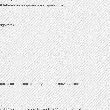
t feltételekre és garanciákra figyelemmel;
lgáltató)
ntett által feltöltött személyes adatokhoz kapcsolódó
016/679 rendelete (2016. április 27.) – a természetes