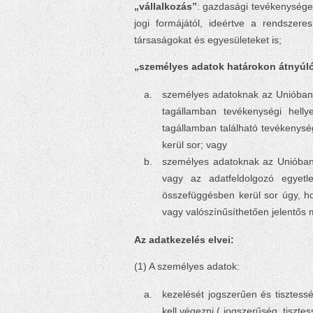
„vállalkozás”
: gazdasági tevékenységet
jogi formájától, ideértve a rendszere
társaságokat és egyesületeket is;
„személyes adatok határokon átnyúl
személyes adatoknak az Unióban 
tagállamban tevékenységi helly
tagállamban található tevékenysé
kerül sor; vagy
személyes adatoknak az Unióban
vagy az adatfeldolgozó egyetle
összefüggésben kerül sor úgy, ho
vagy valószínűsíthetően jelentős m
Az adatkezelés elvei:
(1) A személyes adatok:
kezelését jogszerűen és tisztess
kell végezni („jogszerűség, tisztes