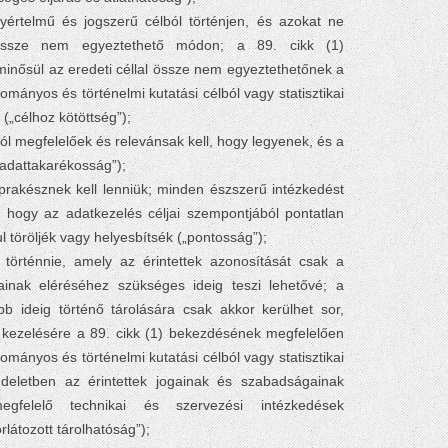
yértelmű és jogszerű célból történjen, és azokat ne
 össze nem egyeztethető módon; a 89. cikk (1)
nősül az eredeti céllal össze nem egyeztethetőnek a
ományos és történelmi kutatási célból vagy statisztikai
 („célhoz kötöttség”);
ól megfelelőek és relevánsak kell, hogy legyenek, és a
„adattakarékosság”);
rakésznek kell lenniük; minden észszerű intézkedést
 hogy az adatkezelés céljai szempontjából pontatlan
 töröljék vagy helyesbítsék („pontosság”);
 történnie, amely az érintettek azonosítását csak a
ainak eléréséhez szükséges ideig teszi lehetővé; a
 ideig történő tárolására csak akkor kerülhet sor,
kezelésére a 89. cikk (1) bekezdésének megfelelően
ományos és történelmi kutatási célból vagy statisztikai
ndeletben az érintettek jogainak és szabadságainak
gfelelő technikai és szervezési intézkedések
rlátozott tárolhatóság”);