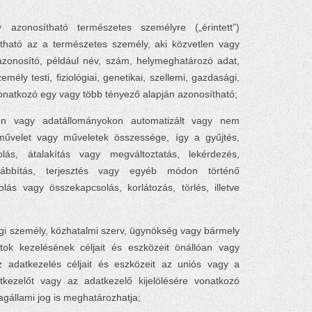
y azonosítható természetes személyre („érintett”)
tható az a természetes személy, aki közvetlen vagy
zonosító, például név, szám, helymeghatározó adat,
ély testi, fiziológiai, genetikai, szellemi, gazdasági,
vonatkozó egy vagy több tényező alapján azonosítható;
n vagy adatállományokon automatizált vagy nem
művelet vagy műveletek összessége, így a gyűjtés,
olás, átalakítás vagy megváltoztatás, lekérdezés,
ovábbítás, terjesztés vagy egyéb módon történő
lás vagy összekapcsolás, korlátozás, törlés, illetve
ogi személy, közhatalmi szerv, ügynökség vagy bármely
ok kezelésének céljait és eszközeit önállóan vagy
 adatkezelés céljait és eszközeit az uniós vagy a
kezelőt vagy az adatkezelő kijelölésére vonatkozó
gállami jog is meghatározhatja;