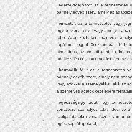
„adatfeldolgozó”
: az a természetes v
bármely egyéb szerv, amely az adatkez
„címzett”
: az a természetes vagy jogi
egyéb szerv, akivel vagy amellyel a sze
fél-e. Azon közhatalmi szervek, amel
tagállami joggal összhangban férhe
címzettnek; az említett adatok e közhata
adatkezelés céljainak megfelelően az a
„harmadik fél”
: az a természetes va
bármely egyéb szerv, amely nem azonos 
vagy azokkal a személyekkel, akik az ada
a személyes adatok kezelésére felhatal
„egészségügyi adat”
: egy természete
vonatkozó személyes adat, ideértve a
szolgáltatásokra vonatkozó olyan adato
egészségi állapotáról;