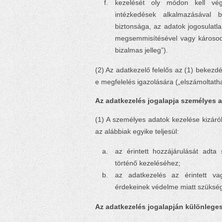
kezelését oly módon kell vég
intézkedések alkalmazásával 
biztonsága, az adatok jogosulatla
megsemmisítésével vagy károsodá
bizalmas jelleg”).
(2) Az adatkezelő felelős az (1) bekezd
e megfelelés igazolására („elszámoltath
Az adatkezelés jogalapja személyes 
(1) A személyes adatok kezelése kizár
az alábbiak egyike teljesül:
az érintett hozzájárulását adt
történő kezeléséhez;
az adatkezelés az érintett v
érdekeinek védelme miatt szüksé
Az adatkezelés jogalapján különlege