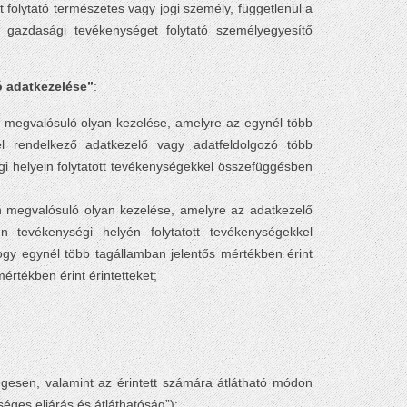
 folytató természetes vagy jogi személy, függetlenül a
s gazdasági tevékenységet folytató személyegyesítő
ó adatkezelése”
:
megvalósuló olyan kezelése, amelyre az egynél több
el rendelkező adatkezelő vagy adatfeldolgozó több
gi helyein folytatott tevékenységekkel összefüggésben
 megvalósuló olyan kezelése, amelyre az adatkezelő
n tevékenységi helyén folytatott tevékenységekkel
gy egynél több tagállamban jelentős mértékben érint
értékben érint érintetteket;
égesen, valamint az érintett számára átlátható módon
séges eljárás és átláthatóság”);