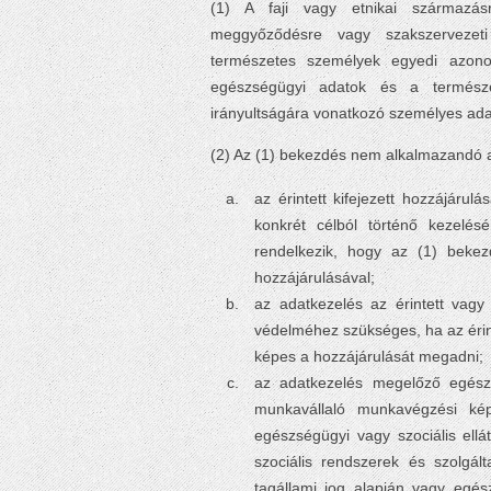
(1) A faji vagy etnikai származásra
meggyőződésre vagy szakszervezet
természetes személyek egyedi azonos
egészségügyi adatok és a természe
irányultságára vonatkozó személyes adat
(2) Az (1) bekezdés nem alkalmazandó 
az érintett kifejezett hozzájáru
konkrét célból történő kezelés
rendelkezik, hogy az (1) bekezd
hozzájárulásával;
az adatkezelés az érintett vag
védelméhez szükséges, ha az érint
képes a hozzájárulását megadni;
az adatkezelés megelőző egész
munkavállaló munkavégzési képe
egészségügyi vagy szociális ellá
szociális rendszerek és szolgál
tagállami jog alapján vagy egés