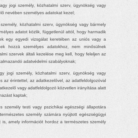
agy jogi személy, közhatalmi szerv, ügynökség vagy
elő nevében személyes adatokat kezel;
 személy, közhatalmi szerv, ügynökség vagy bármely
mélyes adatot közlik, függetlenül attól, hogy harmadik
yek egy egyedi vizsgálat keretében az uniós vagy a
tnek hozzá személyes adatokhoz, nem minősülnek
lmi szervek általi kezelése meg kell, hogy feleljen az
lkalmazandó adatvédelmi szabályoknak;
gy jogi személy, közhatalmi szerv, ügynökség vagy
az érintettel, az adatkezelővel, az adatfeldolgozóval
tkezelő vagy adatfeldolgozó közvetlen irányítása alatt
mazást kaptak;
s személy testi vagy pszichikai egészségi állapotára
 természetes személy számára nyújtott egészségügyi
t is, amely információt hordoz a természetes személy