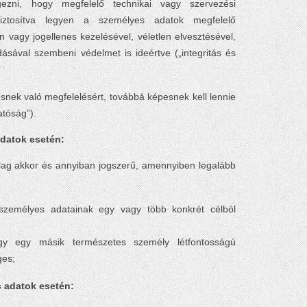
ezni, hogy megfelelő technikai vagy szervezési
biztosítva legyen a személyes adatok megfelelő
n vagy jogellenes kezelésével, véletlen elvesztésével,
sával szembeni védelmet is ideértve („integritás és
ésnek való megfelelésért, továbbá képesnek kell lennie
atóság”).
adatok esetén:
ólag akkor és annyiban jogszerű, amennyiben legalább
a személyes adatainak egy vagy több konkrét célból
agy egy másik természetes személy létfontosságú
ges;
s adatok esetén: