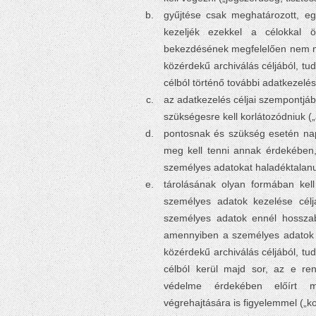
gyűjtése csak meghatározott, eg
kezeljék ezekkel a célokkal
bekezdésének megfelelően nem mi
közérdekű archiválás céljából, tud
célból történő további adatkezelés
az adatkezelés céljai szempontjáb
szükségesre kell korlátozódniuk (
pontosnak és szükség esetén nap
meg kell tenni annak érdekében,
személyes adatokat haladéktalanul
tárolásának olyan formában kell
személyes adatok kezelése célj
személyes adatok ennél hosszabb
amennyiben a személyes adatok 
közérdekű archiválás céljából, tud
célból kerül majd sor, az e re
védelme érdekében előírt me
végrehajtására is figyelemmel („ko