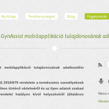
Nyitólap
Tevékenységek
Blog
Fogalomtár
 GynAssist mobilapplikáció tulajdonosának ad
t
mobilapplikáció tulajdonosának adatkezelési
U) 2016/679 rendelete a természetes személyeknek
ében történő védelméről és az ilyen adatok szabad
Nincs 
endelet hatályon kívül helyezéséről (általános
Minden