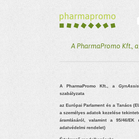
A PharmaPromo Kft., a
A
PharmaPromo Kft.
, a
GynAssis
szabályzata
az Európai Parlament és a Tanács (E
a személyes adatok kezelése tekintet
áramlásáról, valamint a 95/46/EK r
adatvédelmi rendelet)