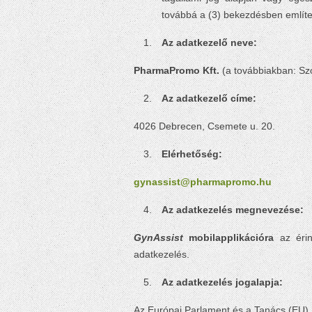
továbbá a (3) bekezdésben említet
Az adatkezelő neve:
PharmaPromo Kft.
(a továbbiakban: Szo
Az adatkezelő címe:
4026 Debrecen, Csemete u. 20.
Elérhetőség:
gynassist@pharmapromo.hu
Az adatkezelés megnevezése:
GynAssist
mobilapplikációra
az éri
adatkezelés.
Az adatkezelés jogalapja:
Az Európai Parlament és a Tanács (EU) 2