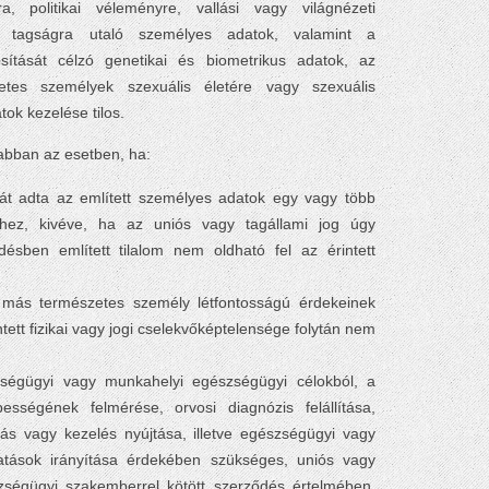
, politikai véleményre, vallási vagy világnézeti
i tagságra utaló személyes adatok, valamint a
ítását célzó genetikai és biometrikus adatok, az
tes személyek szexuális életére vagy szexuális
ok kezelése tilos.
abban az esetben, ha:
lását adta az említett személyes adatok egy vagy több
éhez, kivéve, ha az uniós vagy tagállami jog úgy
ésben említett tilalom nem oldható fel az érintett
y más természetes személy létfontosságú érdekeinek
ett fizikai vagy jogi cselekvőképtelensége folytán nem
ségügyi vagy munkahelyi egészségügyi célokból, a
sségének felmérése, orvosi diagnózis felállítása,
tás vagy kezelés nyújtása, illetve egészségügyi vagy
tatások irányítása érdekében szükséges, uniós vagy
zségügyi szakemberrel kötött szerződés értelmében,