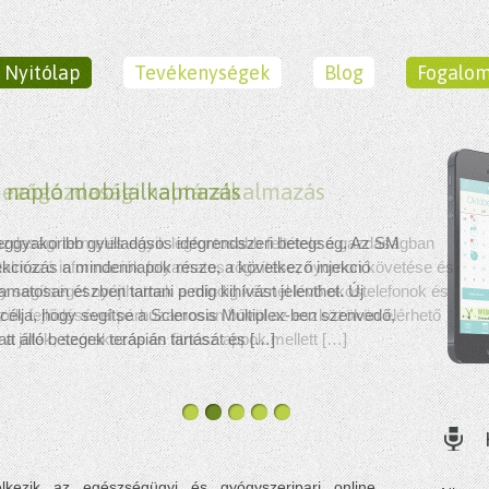
Nyitólap
Tevékenységek
Blog
Fogalom
M napló mobilalkalmazás
 leggyakoribb gyulladásos idegrendszeri betegség. Az SM
ekciózás a mindennapok része, a következő injekció
amatosan észben tartani pedig kihívást jelenthet. Új
élja, hogy segítse a Sclerosis Multiplex-ben szenvedő,
att álló betegek terápián tartását és […]
elkezik az egészségügyi és gyógyszeripari online