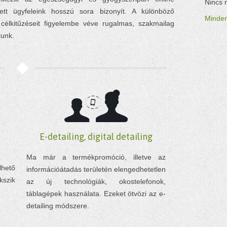
Nincs 
ett ügyfeleink hosszú sora bizonyít. A különböző
Minden
 célkitűzéseit figyelembe véve rugalmas, szakmailag
tunk.
E-detailing, digital detailing
Ma már a termékpromóció, illetve az
hető
információátadás területén elengedhetetlen
kszik
az új technológiák, okostelefonok,
táblagépek használata. Ezeket ötvözi az e-
detailing módszere.