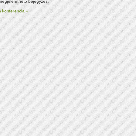
megjeleníthető bejegyzés.
 konferencia »