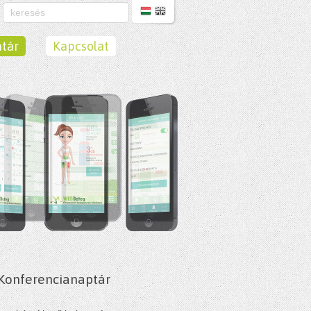
tár
Kapcsolat
Konferencianaptár