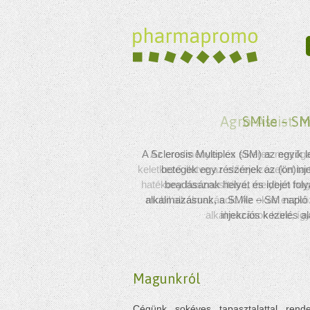
SMile – S
A Sclerosis Multiplex (SM) az egyik
betegek egy részének az (ön)inj
beadásának helyét és idejét foly
alkalmazásunk, a SMile – SM napló c
injekciós kezelés al
Magunkról
Cégünk sokéves tapasztalattal rend